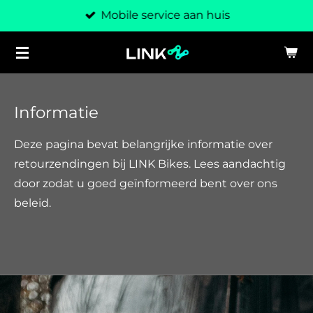
Mobile service aan huis
Ga
direct
naar
de
hoofdinhoud
Informatie
Deze pagina bevat belangrijke informatie over
retourzendingen bij LINK Bikes. Lees aandachtig
door zodat u goed geïnformeerd bent over ons
beleid.