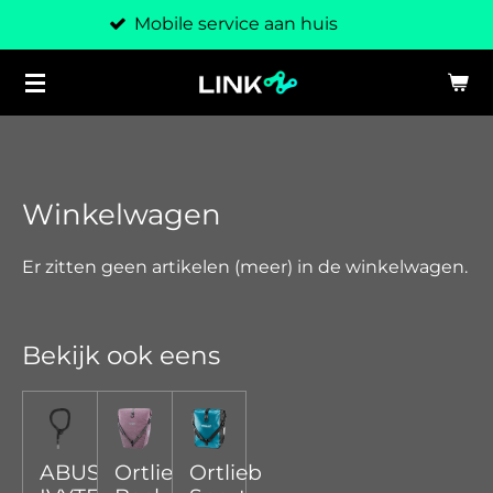
Mobile service aan huis
Ga
direct
naar
de
hoofdinhoud
Winkelwagen
Er zitten geen artikelen (meer) in de winkelwagen.
Bekijk ook eens
ABUS
Ortlieb
Ortlieb