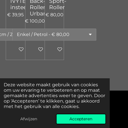
IVYTEX
Back-
Sport-
insteekketting
Roller
Roller
Urban
€ 39,95
€ 80,00
€ 100,00
In winkelwagen
In winkelwagen
In winkelwagen
Deze website maakt gebruik van cookies
om uw ervaring te verbeteren en op maat
gemaakte advertenties weer te geven. Door
op ‘Accepteren’ te klikken, gaat u akkoord
Retourzendingen
met het gebruik van alle cookies.
© 2025 LINK Bikes Shop. All rights reserved.
Afwijzen
Accepteren