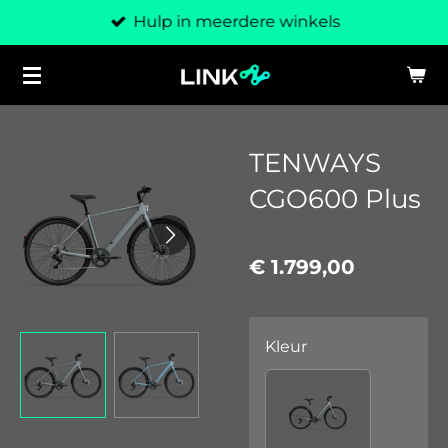
Hulp in meerdere winkels
Ga
direct
naar
de
hoofdinhoud
TENWAYS
CGO600 Plus
€ 1.799,00
Kleur