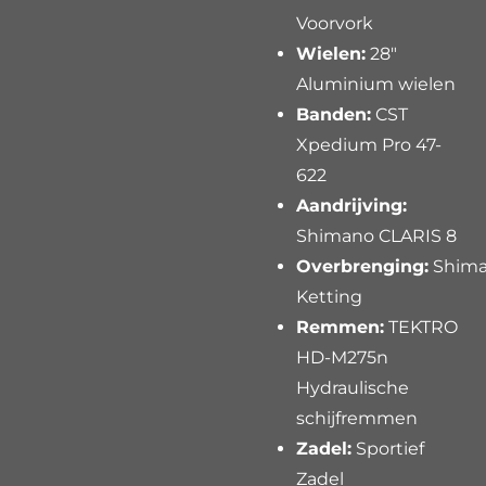
Voorvork
Wielen:
28"
Aluminium wielen
Banden:
CST
Xpedium Pro 47-
622
Aandrijving:
Shimano CLARIS 8
Overbrenging:
Shim
Ketting
Remmen:
TEKTRO
HD-M275n
Hydraulische
schijfremmen
Zadel:
Sportief
Zadel