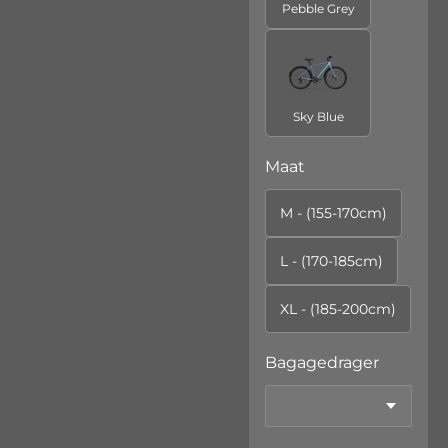
Pebble Grey
Sky Blue
Maat
M - (155-170cm)
L - (170-185cm)
XL - (185-200cm)
Bagagedrager