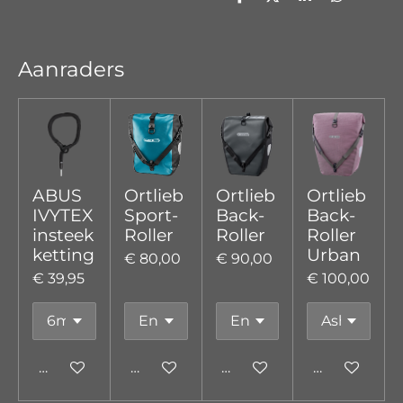
D
D
S
D
e
e
h
e
l
e
a
l
e
l
r
e
n
e
n
Aanraders
ABUS
Ortlieb
Ortlieb
Ortlieb
IVYTEX
Sport-
Back-
Back-
insteek
Roller
Roller
Roller
ketting
Urban
€ 80,00
€ 90,00
€ 39,95
€ 100,00
In winkelwagen
In winkelwagen
In winkelwagen
In winkelw