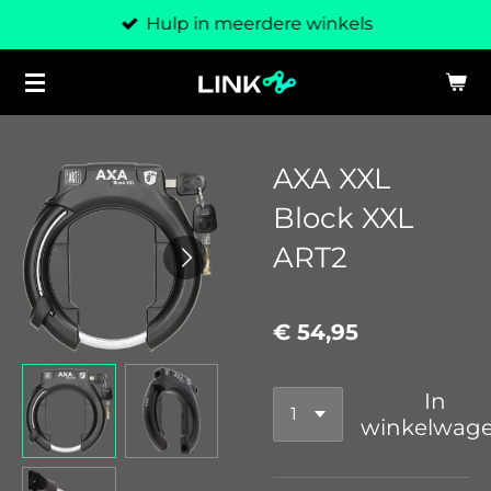
Hulp in meerdere winkels
Ga
direct
naar
de
hoofdinhoud
AXA XXL
Block XXL
ART2
€ 54,95
In
winkelwag