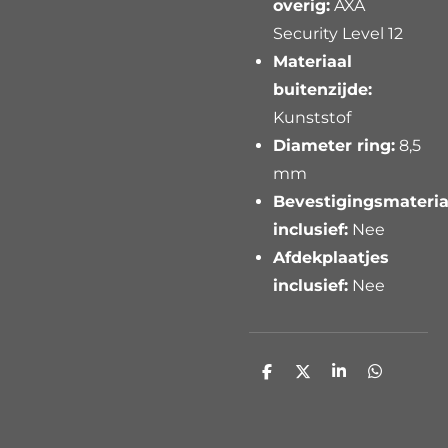
overig:
AXA
Security Level 12
Materiaal
buitenzijde:
Kunststof
Diameter ring:
8,5
mm
Bevestigingsmateria
inclusief:
Nee
Afdekplaatjes
inclusief:
Nee
D
D
S
D
e
e
h
e
l
e
a
l
e
l
r
e
n
e
n