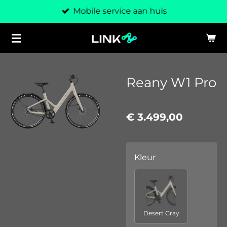
Mobile service aan huis
Ga
direct
naar
de
hoofdinhoud
Reany W1 Pro
€ 3.499,00
Kleur
Desert Gray