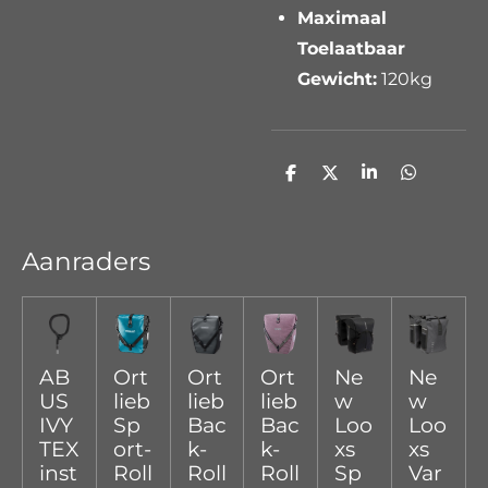
Maximaal
Toelaatbaar
Gewicht:
120kg
D
D
S
D
e
e
h
e
l
e
a
l
e
l
r
e
n
e
n
Aanraders
AB
Ort
Ort
Ort
Ne
Ne
US
lieb
lieb
lieb
w
w
IVY
Sp
Bac
Bac
Loo
Loo
TEX
ort-
k-
k-
xs
xs
inst
Roll
Roll
Roll
Sp
Var