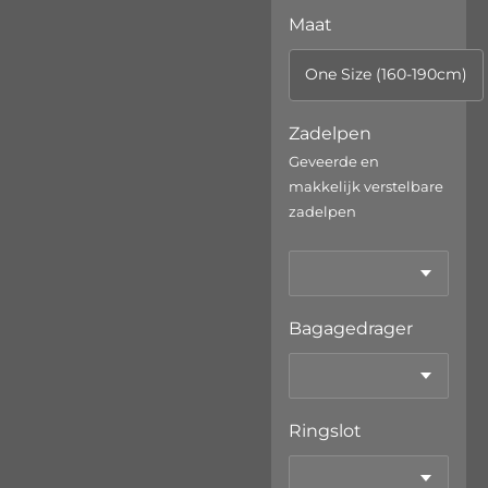
Maat
One Size (160-190cm)
Zadelpen
Geveerde en
makkelijk verstelbare
zadelpen
Bagagedrager
Ringslot