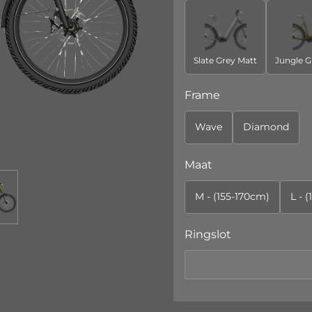
Slate Grey Matt
Jungle G
Frame
Wave
Diamond
Maat
M - (155-170cm)
L - 
Ringslot