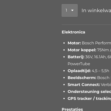
In winkelw
Elektronica
Motor:
Bosch Performa
Motor koppel:
75Nm /
Batterij:
36V, 16.1Ah, 
PowerTube
Oplaadtijd:
4,5 – 5,5h
Beeldscherm:
Bosch 
Smart Connect:
Verbi
Ondersteuning selec
GPS tracker / trackin
Prestaties