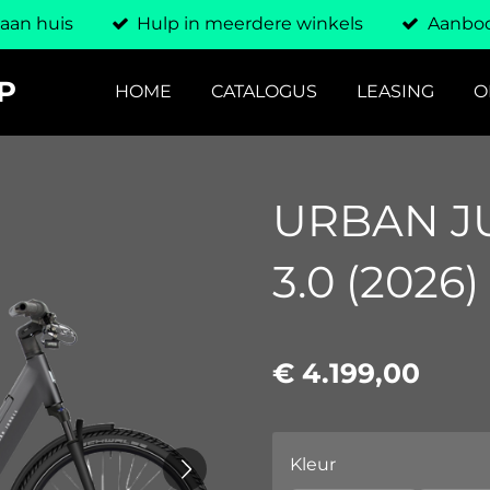
 aan huis
Hulp in meerdere winkels
Aanbod
P
HOME
CATALOGUS
LEASING
O
URBAN J
3.0 (2026)
€ 4.199,00
Kleur