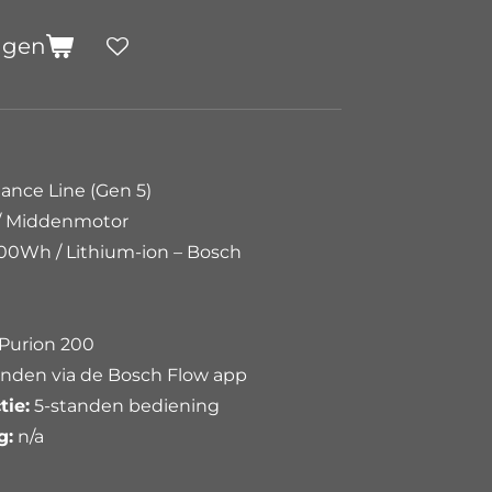
agen
nce Line (Gen 5)
 Middenmotor
600Wh / Lithium-ion – Bosch
Purion 200
nden via de Bosch Flow app
tie:
5-standen bediening
g:
n/a