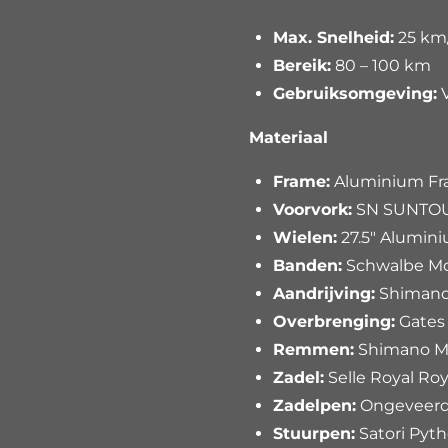
Max. Snelheid:
25 km
Bereik:
80 – 100 km
Gebruiksomgeving:
V
Materiaal
Frame:
Aluminium F
Voorvork:
SN SUNTOU
Wielen:
27.5" Alumin
Banden:
Schwalbe Mo
Aandrijving:
Shimano
Overbrenging:
Gates
Remmen:
Shimano M
Zadel:
Selle Royal Roy
Zadelpen:
Ongeveerd
Stuurpen:
Satori Pyt