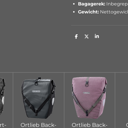
Bagagerek:
Inbegrepe
Gewicht:
Nettogewich
D
D
S
e
e
h
l
e
a
e
l
r
n
e
rt-
Ortlieb Back-
Ortlieb Back-