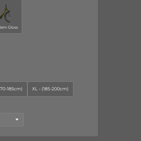
lam Gloss
(170-185cm)
XL - (185-200cm)