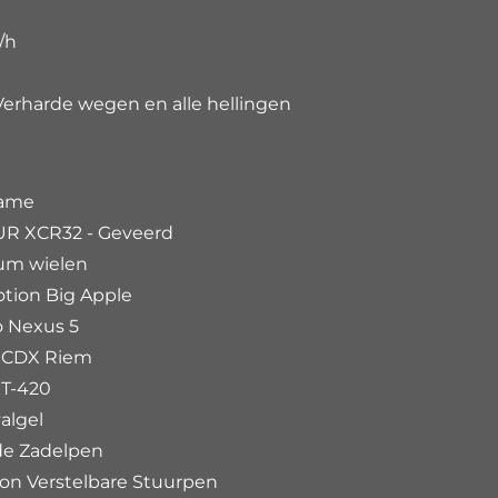
/h
erharde wegen en alle hellingen
rame
R XCR32 - Geveerd
ium wielen
tion Big Apple
 Nexus 5
 CDX Riem
T-420
algel
e Zadelpen
hon
Verstelbare Stuurpen