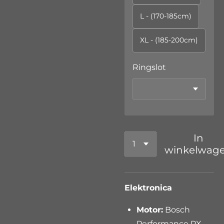
L - (170-185cm)
XL - (185-200cm)
Ringslot
In
winkelwag
Elektronica
Motor:
Bosch
Performance PX