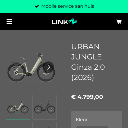
Mobile service aan huis
Ga
direct
naar
de
hoofdinhoud
URBAN
JUNGLE
Ginza 2.0
(2026)
€ 4.799,00
Kleur