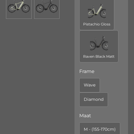
Pistachio Gloss
Raven Black Matt
Frame
Wave
Diamond
Maat
M - (155-170cm)