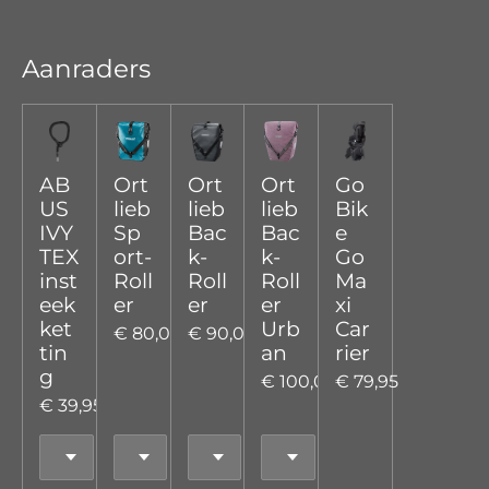
e
e
h
e
l
e
a
l
e
l
r
e
n
e
n
Aanraders
AB
Ort
Ort
Ort
Go
US
lieb
lieb
lieb
Bik
IVY
Sp
Bac
Bac
e
TEX
ort-
k-
k-
Go
inst
Roll
Roll
Roll
Ma
eek
er
er
er
xi
ket
Urb
Car
€ 80,00
€ 90,00
tin
an
rier
g
€ 100,00
€ 79,95
€ 39,95