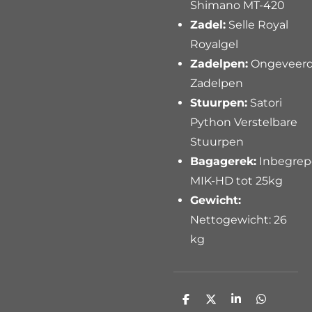
Shimano MT-420
Zadel:
Selle Royal
Royalgel
Zadelpen:
Ongeveer
Zadelpen
Stuurpen:
Satori
Python
Verstelbare
Stuurpen
Bagagerek:
Inbegrep
MIK-HD tot 25kg
Gewicht:
Nettogewicht: 26
kg
D
D
S
D