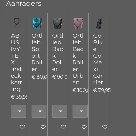
Aanraders
AB
Ortl
Ortl
Ortl
Go
US
ieb
ieb
ieb
Bik
IVY
Sp
Bac
Bac
e
TE
ort-
k-
k-
Go
X
Roll
Roll
Roll
Ma
inst
er
er
er
xi
eek
Urb
Car
€ 80,00
€ 90,00
kett
an
rier
ing
€ 100,00
€ 79,95
€ 39,95
In winkelwagen
In winkelwagen
In winkelwagen
In winkelwagen
In winkelwagen