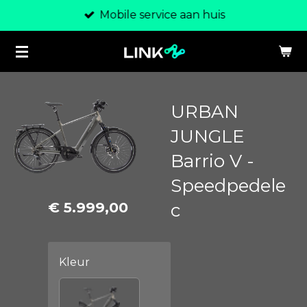
Mobile service aan huis
Ga
direct
naar
de
hoofdinhoud
URBAN
JUNGLE
Barrio V -
Speedpedele
€ 5.999,00
c
Kleur