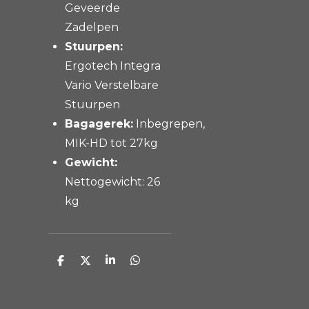
Geveerde
Zadelpen
Stuurpen:
Ergotech Integra
Vario Verstelbare
Stuurpen
Bagagerek:
Inbegrepen,
MIK-HD tot 27kg
Gewicht:
Nettogewicht: 26
kg
D
D
S
D
e
e
h
e
l
e
a
l
e
l
r
e
n
e
n