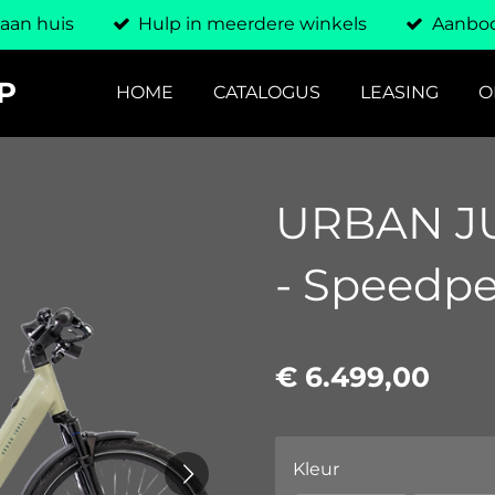
 aan huis
Hulp in meerdere winkels
Aanbod
P
HOME
CATALOGUS
LEASING
O
URBAN JU
- Speedp
€ 6.499,00
Kleur