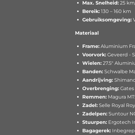
Max. Snelheid:
25 km
Bereik:
130 – 160 km
Gebruiksomgeving:
V
Materiaal
Frame:
Aluminium F
Voorvork:
Geveerd - 
Wielen:
27.5" Alumini
Banden:
Schwalbe Mar
Aandrijving:
Shimano
Overbrenging:
Gates
Remmen:
Magura MT
Zadel:
Selle Royal Roy
Zadelpen:
Suntour N
Stuurpen:
Ergotech I
Bagagerek:
Inbegrepe