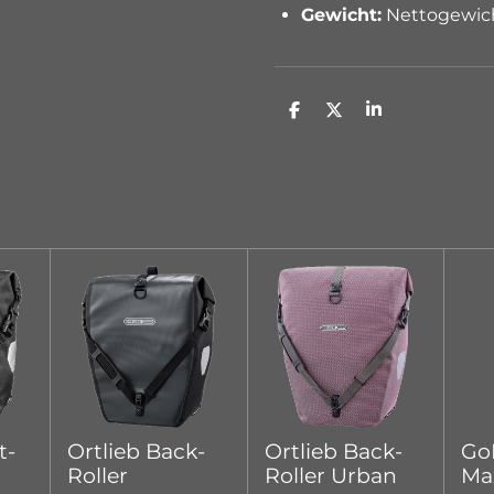
Gewicht:
Nettogewich
D
D
S
e
e
h
l
e
a
e
l
r
n
e
t-
Ortlieb Back-
Ortlieb Back-
Go
Roller
Roller Urban
Max