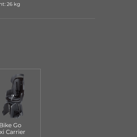
t: 26 kg
Bike Go
i Carrier