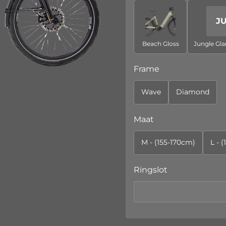
J
Beach Gloss
Jungle Gl
Frame
Wave
Diamond
Maat
M - (155-170cm)
L - 
Ringslot