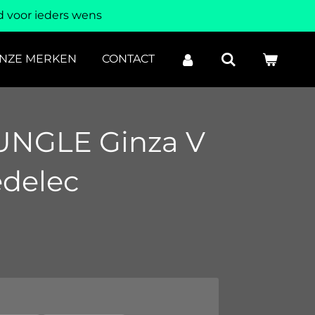
 voor ieders wens
NZE MERKEN
CONTACT
NGLE Ginza V
edelec