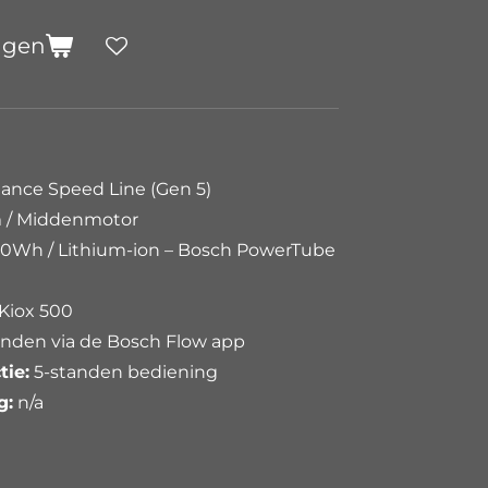
agen
ance Speed Line (Gen 5)
/ Middenmotor
00Wh / Lithium-ion – Bosch PowerTube
Kiox 500
nden via de Bosch Flow app
tie:
5-standen bediening
g:
n/a