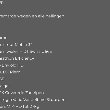
/h
erharde wegen en alle hellingen
rame
Suntour Mobie 34
um wielen – DT Swiss U663
athon Efficiency
 Enviolo HD
 CDX Riem
5E
algel
CX Geveerde Zadelpen
ntegra Vario Verstelbare Stuurpen
n, MIK-HD tot 27kg