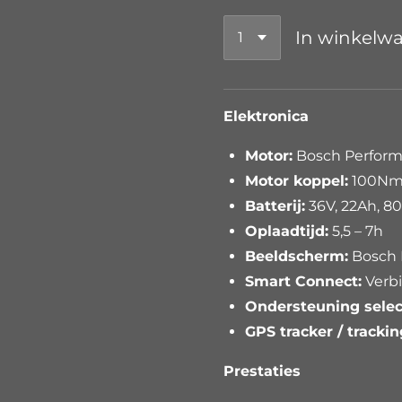
In winkelw
Elektronica
Motor:
Bosch Perform
Motor koppel:
100Nm 
Batterij:
36V, 22Ah, 8
Oplaadtijd:
5,5 – 7h
Beeldscherm:
Bosch 
Smart Connect:
Verbi
Ondersteuning selec
GPS tracker / trackin
Prestaties