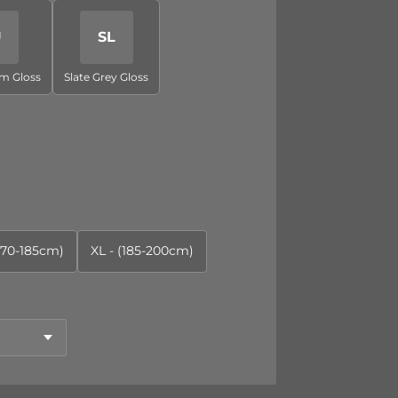
U
SL
am Gloss
Slate Grey Gloss
(170-185cm)
XL - (185-200cm)